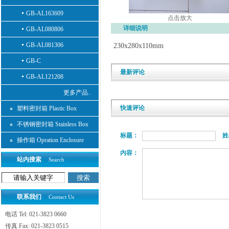
GB-AL163609
点击放大
详细说明
GB-AL080806
GB-AL081306
230x280x110mm
GB-C
最新评论
GB-AL121208
更多产品..
快速评论
塑料密封箱 Plastic Box
不锈钢密封箱 Stainless Box
标题：
姓
操作箱 Opration Enclosure
内容：
站内搜索
Search
联系我们
Contact Us
电话 Tel: 021-3823 0660
传真 Fax: 021-3823 0515