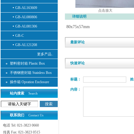
GB-AL163609
点击放大
详细说明
GB-AL080806
GB-AL081306
80x75x57mm
GB-C
最新评论
GB-AL121208
更多产品..
快速评论
塑料密封箱 Plastic Box
不锈钢密封箱 Stainless Box
标题：
姓
操作箱 Opration Enclosure
内容：
站内搜索
Search
联系我们
Contact Us
电话 Tel: 021-3823 0660
传真 Fax: 021-3823 0515