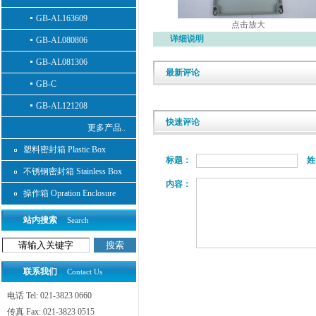
GB-AL163609
点击放大
详细说明
GB-AL080806
GB-AL081306
最新评论
GB-C
GB-AL121208
快速评论
更多产品..
塑料密封箱 Plastic Box
标题：
姓
不锈钢密封箱 Stainless Box
内容：
操作箱 Opration Enclosure
站内搜索
Search
联系我们
Contact Us
电话 Tel: 021-3823 0660
传真 Fax: 021-3823 0515