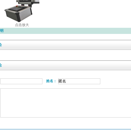
点击放大
明
论
论
姓名：